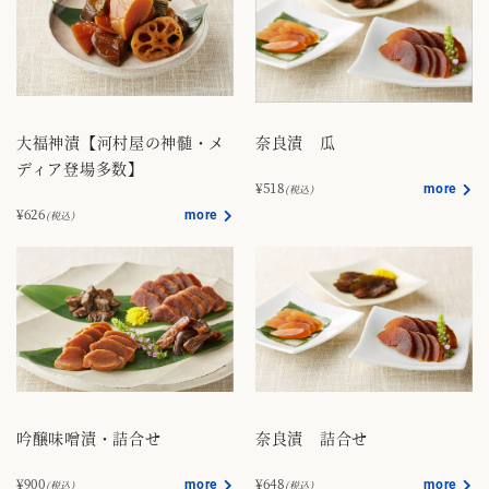
大福神漬【河村屋の神髄・メ
奈良漬 瓜
ディア登場多数】
¥518
more
(税込)
¥626
more
(税込)
吟醸味噌漬・詰合せ
奈良漬 詰合せ
¥900
¥648
more
more
(税込)
(税込)