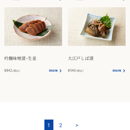
吟醸味噌漬･生姜
大江戸しば漬
¥842
¥540
more
more
(税込)
(税込)
1
2
>