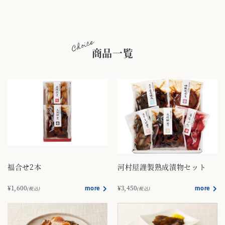
Choice
商品一覧
福合せ2本
河村屋謹製熟成漬物セット
¥1,600
¥3,450
more
more
(税込)
(税込)