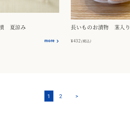
漬 夏涼み
長いものお漬物 茎入
more
¥432
(税込)
1
2
>