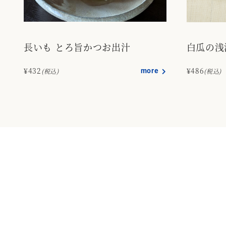
長いも とろ旨かつお出汁
白瓜の浅
¥432
more
¥486
(税込)
(税込)