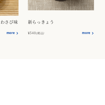
りわさび味
新らっきょう
more
¥540
more
(税込)