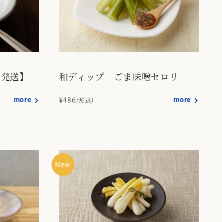
曜発送】
和ディップ ごま味噌セロリ
more
¥486
more
(税込)
New