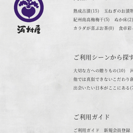
熟成古漬
(15)
玉ねぎのお漬
紀州南高梅梅干
(5)
ぬか床
(2
カラダが喜ぶお茶
(0)
食卓彩
ご利用シーンから探
大切な方への贈りもの
(10)
他では真似できないこだわり
出会いたい日本がここにある
(
ご利用ガイド
ご利用ガイド
新規会員登録