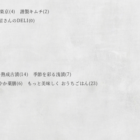
楽京
(4)
謹製キムチ
(2)
屋さんのDELI
(0)
の熟成古漬
(14)
季節を彩る浅漬
(7)
やか薬膳
(6)
もっと美味しく おうちごはん
(23)