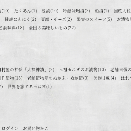
物
(10)
たくあん
(1)
浅漬
(10)
吟醸味噌漬
(3)
粕漬
(1)
国産大粒
)
健康にんにく
(2)
豆腐・チーズ
(2)
果実のスイーツ
(5)
お漬物
る調味料
(18)
全国の美味しいもの
(22)
す
河村屋の神髄「大福神漬」
(2)
元祖玉ねぎのお漬物
(10)
老舗自慢
創作漬物
(18)
老舗漬物屋のぬか床・ぬか漬
(3)
美麹甘味
(4)
はれ
7)
世界を旅する玉ねぎ
(1)
ログイン
お買い物かご