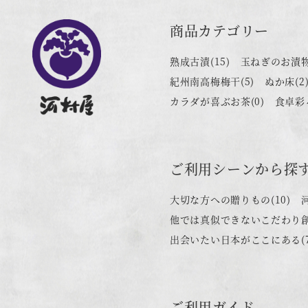
商品カテゴリー
熟成古漬
(15)
玉ねぎのお漬
紀州南高梅梅干
(5)
ぬか床
(2
カラダが喜ぶお茶
(0)
食卓彩
ご利用シーンから探
大切な方への贈りもの
(10)
他では真似できないこだわり
出会いたい日本がここにある
(
ご利用ガイド