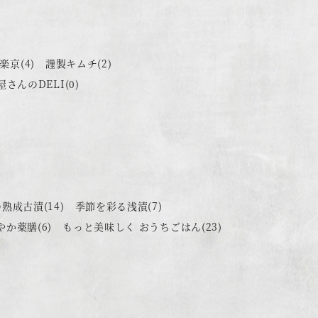
楽京
(4)
謹製キムチ
(2)
屋さんのDELI
(0)
の熟成古漬
(14)
季節を彩る浅漬
(7)
やか薬膳
(6)
もっと美味しく おうちごはん
(23)