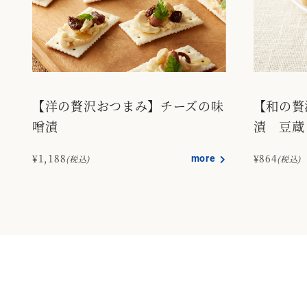
【洋の贅沢おつまみ】チーズの味
【和の贅
噌漬
漬 豆蔵
¥1,188
more
¥864
(税込)
(税込)