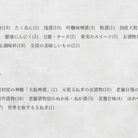
物
(10)
たくあん
(1)
浅漬
(10)
吟醸味噌漬
(3)
粕漬
(1)
国産大粒
)
健康にんにく
(2)
豆腐・チーズ
(2)
果実のスイーツ
(5)
お漬物
る調味料
(18)
全国の美味しいもの
(22)
す
河村屋の神髄「大福神漬」
(2)
元祖玉ねぎのお漬物
(10)
老舗自慢
創作漬物
(18)
老舗漬物屋のぬか床・ぬか漬
(3)
美麹甘味
(4)
はれ
7)
世界を旅する玉ねぎ
(1)