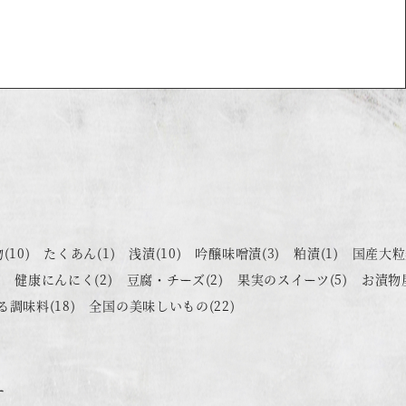
物
(10)
たくあん
(1)
浅漬
(10)
吟醸味噌漬
(3)
粕漬
(1)
国産大粒
)
健康にんにく
(2)
豆腐・チーズ
(2)
果実のスイーツ
(5)
お漬物
る調味料
(18)
全国の美味しいもの
(22)
す