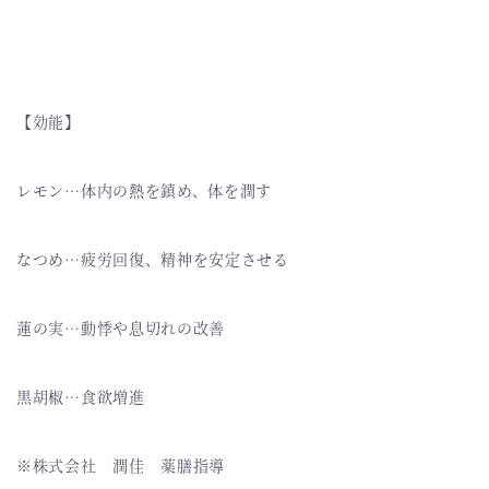
【効能】
レモン…体内の熱を鎮め、体を潤す
なつめ…疲労回復、精神を安定させる
蓮の実…動悸や息切れの改善
黒胡椒…食欲増進
※株式会社 潤佳 薬膳指導