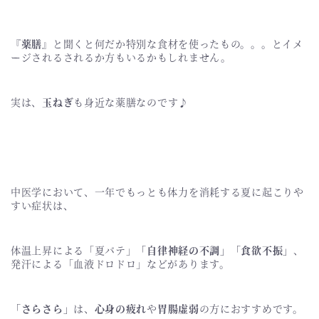
『薬膳』
と聞くと何だか特別な食材を使ったもの。。。とイメ
ージされるされるか方もいるかもしれません。
実は、
玉ねぎ
も身近な薬膳なのです♪
中医学において、一年でもっとも体力を消耗する夏に起こりや
すい症状は、
体温上昇による「夏バテ」
「自律神経の不調」「食欲不振」
、
発汗による「血液ドロドロ」などがあります。
「さらさら」
は、
心身の疲れ
や
胃腸虚弱
の方におすすめです。