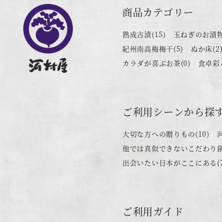
商品カテゴリー
熟成古漬
(15)
玉ねぎのお漬
紀州南高梅梅干
(5)
ぬか床
(2
カラダが喜ぶお茶
(0)
食卓彩
ご利用シーンから探
大切な方への贈りもの
(10)
他では真似できないこだわり
出会いたい日本がここにある
(
ご利用ガイド