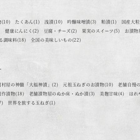
物
(10)
たくあん
(1)
浅漬
(10)
吟醸味噌漬
(3)
粕漬
(1)
国産大粒
)
健康にんにく
(2)
豆腐・チーズ
(2)
果実のスイーツ
(5)
お漬物
る調味料
(18)
全国の美味しいもの
(22)
す
河村屋の神髄「大福神漬」
(2)
元祖玉ねぎのお漬物
(10)
老舗自慢
創作漬物
(18)
老舗漬物屋のぬか床・ぬか漬
(3)
美麹甘味
(4)
はれ
7)
世界を旅する玉ねぎ
(1)