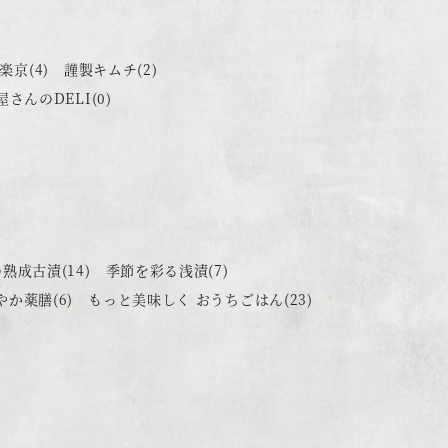
楽京
(4)
謹製キムチ
(2)
屋さんのDELI
(0)
の熟成古漬
(14)
季節を彩る浅漬
(7)
やか薬膳
(6)
もっと美味しく おうちごはん
(23)