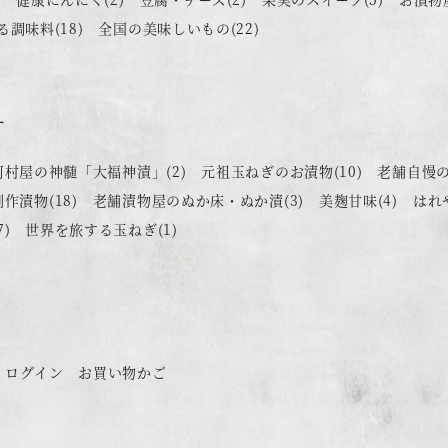
る調味料
(18)
全国の美味しいもの
(22)
す
河村屋の神髄「大福神漬」
(2)
元祖玉ねぎのお漬物
(10)
老舗自慢
創作漬物
(18)
老舗漬物屋のぬか床・ぬか漬
(3)
美麹甘味
(4)
はれ
7)
世界を旅する玉ねぎ
(1)
ログイン
お買い物かご