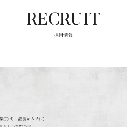
RECRUIT
採用情報
楽京
(4)
謹製キムチ
(2)
屋さんのDELI
(0)