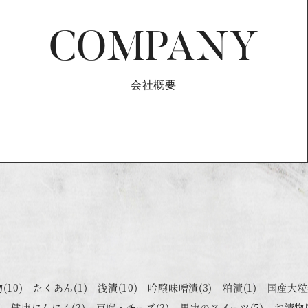
COMPANY
会社概要
物
(10)
たくあん
(1)
浅漬
(10)
吟醸味噌漬
(3)
粕漬
(1)
国産大粒
)
健康にんにく
(2)
豆腐・チーズ
(2)
果実のスイーツ
(5)
お漬物